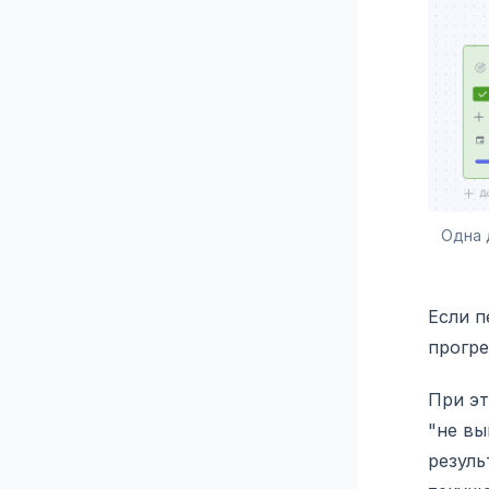
Одна 
Если п
прогре
При эт
"не вы
резуль