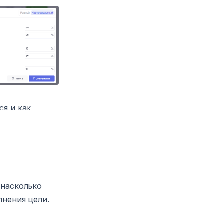
ся и как
 насколько
лнения цели.