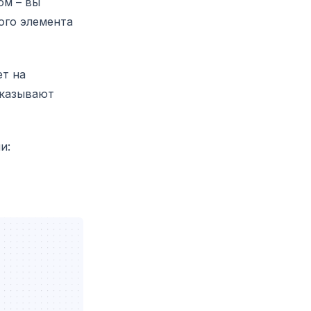
ом – вы
ого элемента
ет на
оказывают
и: