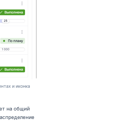
тах и иконка 
ет на общий
распределение