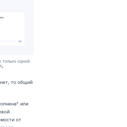
 только одной 
5%
 нет, то общий
полнена" или
евой
имости от