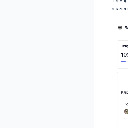
текуще
значен