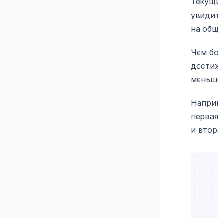
Текущи
увидит
на общ
Чем бо
достиж
меньше
Наприм
первая
и втор