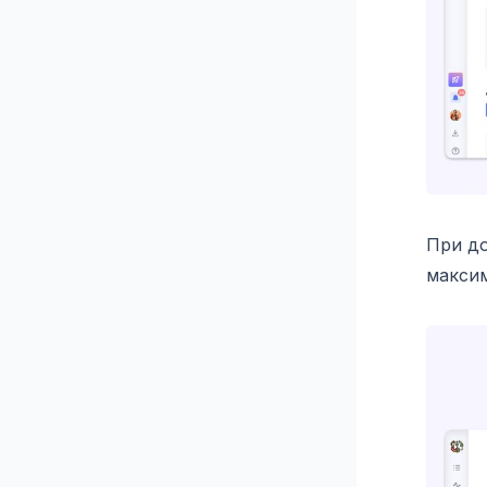
При до
максим