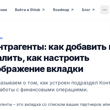
ение
Войти в Shtab
Roadmap
Блог
сы
генты: как добавить и удалить, как настроить отобр
нтрагенты: как добавить 
алить, как настроить
ображение вкладки
азываем о том, как устроен подраздел Кон
работы с финансовыми операциями.
генты – это вкладка со списком ваших партнеров или