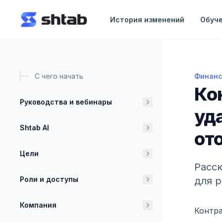
ному содержимому
История изменений
Обуч
С чего начать
Финан
Контра
Ко
Руководства и вебинары
уд
Shtab AI
от
Цели
Расск
Роли и доступы
для 
Компания
Контра