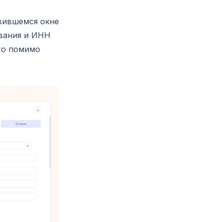
явившемся окне
звания и ИНН
то помимо