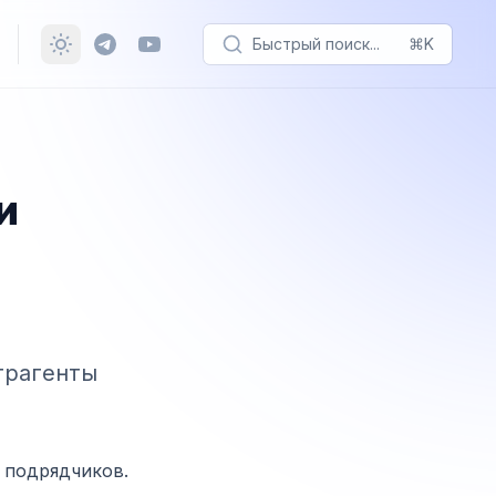
Быстрый поиск...
⌘K
ажение вкладки
и
трагенты
 подрядчиков.