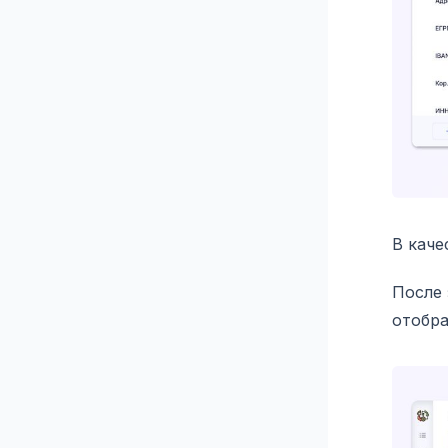
В каче
После 
отобра