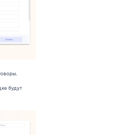
говоры.
дке будут