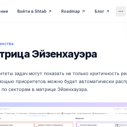
ение
Войти в Shtab
Roadmap
Блог
анства
ца Эйзенхауэра
трица Эйзенхауэра
теты задач могут показать не только критичность р
мощью приоритетов можно будет автоматически расп
 по секторам в матрице Эйзенхауэра.