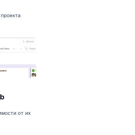
 проекта
ab
имости от их