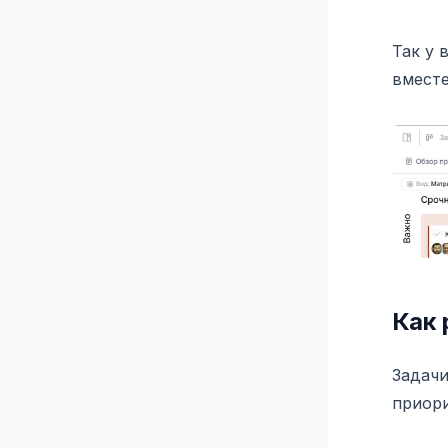
Так у 
вместе
Как 
Задачи
приори