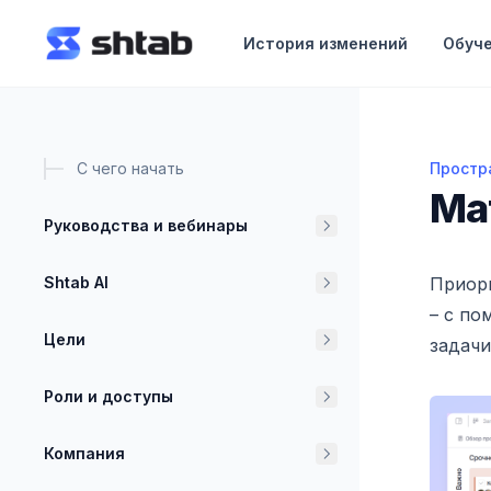
ному содержимому
История изменений
Обуч
С чего начать
Простр
Матри
Ма
Руководства и вебинары
Shtab AI
Приори
– с по
Цели
задачи
Роли и доступы
Компания