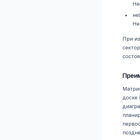
Не
не
Не
При из
сектор
состоя
Преи
Матриц
доске 
диагра
планир
первоо
поздне