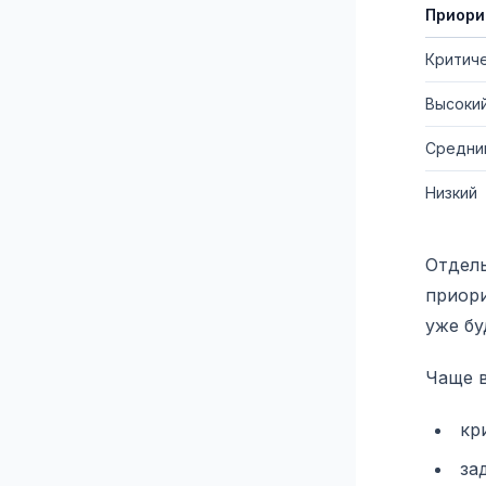
Приори
Критич
Высоки
Средни
Низкий
Отдель
приори
уже бу
Чаще в
кр
за