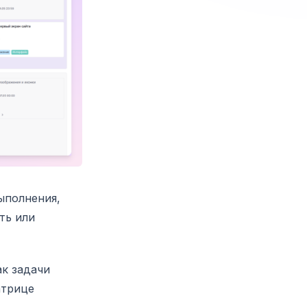
ыполнения,
ть или
ак задачи
атрице