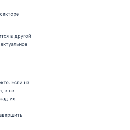
 секторе
тся в другой
 актуальное
кте. Если на
, а на
над их
завершить