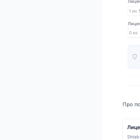
Про по
Лице
Shtab