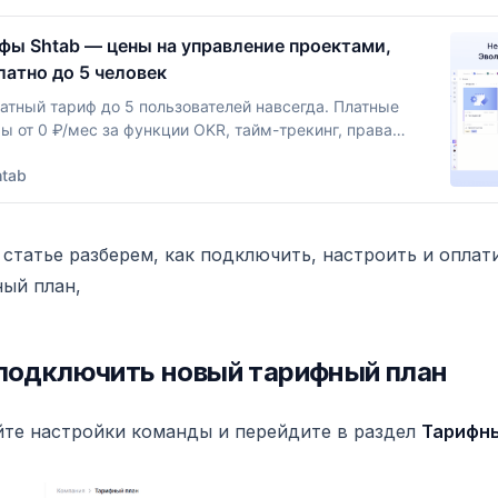
фы Shtab — цены на управление проектами,
латно до 5 человек
атный тариф до 5 пользователей навсегда. Платные
ы от 0 ₽/мес за функции OKR, тайм-трекинг, права
па и On-Premise. Подберите подходящий план для
htab
нды.
 статье разберем, как подключить, настроить и оплат
ый план,
подключить новый тарифный план
те настройки команды и перейдите в раздел
Тарифны