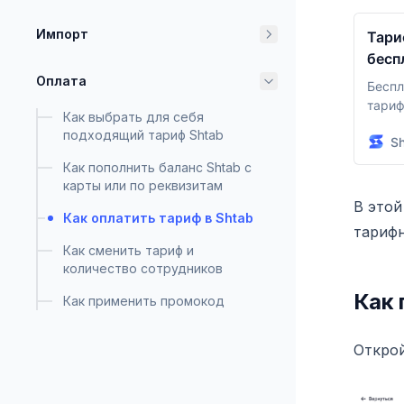
Импорт
Тари
бесп
Оплата
Беспл
тариф
Как выбрать для себя
досту
подходящий тариф Shtab
S
кома
Как пополнить баланс Shtab с
карты или по реквизитам
В этой
Как оплатить тариф в Shtab
тарифн
Как сменить тариф и
количество сотрудников
Как 
Как применить промокод
Открой