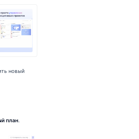
ить новый
й план
.