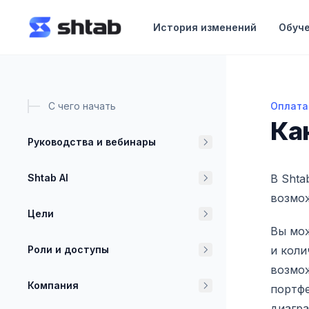
ному содержимому
История изменений
Обуч
С чего начать
Оплата
Как оп
Ка
Руководства и вебинары
Shtab AI
В Shta
возмо
Цели
Вы мож
Роли и доступы
и коли
возмож
Компания
портфе
диагра