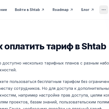
ение
Войти в Shtab
Roadmap
Блог
латить тариф в Shtab
к оплатить тариф в Shtab
b доступно несколько тарифных планов с разным наб
жностей.
ете пользоваться бесплатным тарифом без ограниче
честву сотрудников. Но для доступа к дополнительн
ностям, например настройке прав доступа, целям ко
лям проектов, базам знаний, пользовательским полям
мме Ганта, необходимо перейти на платный тариф.