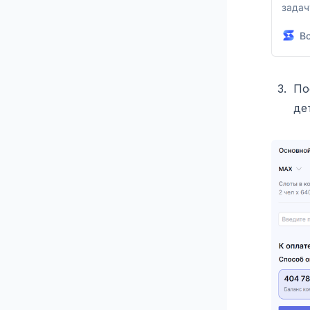
задач
схему
Вс
компа
лицен
возмо
ассис
По
лицен
де