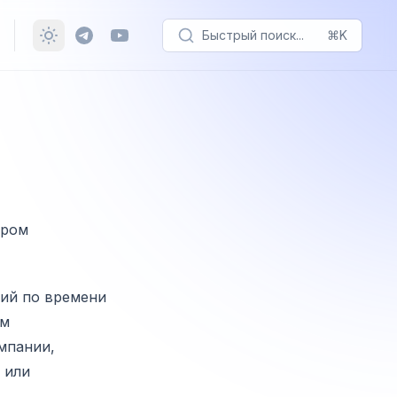
Быстрый поиск...
⌘K
ором
ний по времени
ым
мпании,
 или