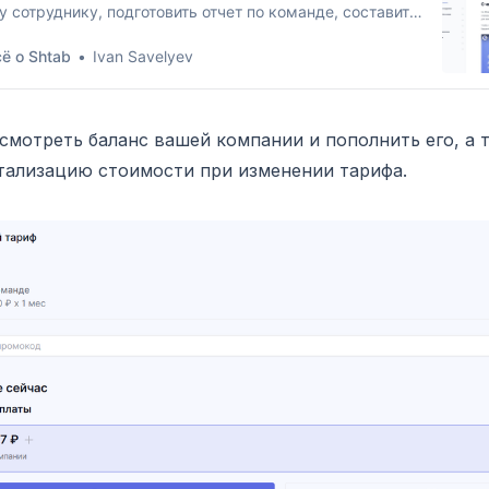
у сотруднику, подготовить отчет по команде, составить
 планирования работ или декомпозировать цели
ё о Shtab
Ivan Savelyev
нии по OKR. Но для работы с ассистентом нужна
зия. Лицензии отличаются доступными
жностями, набором моделей ИИ, режимами работы
тента и количеством токенов в месяц. У каждой
смотреть баланс вашей компании и пополнить его, а 
зии есть свой
тализацию стоимости при изменении тарифа.