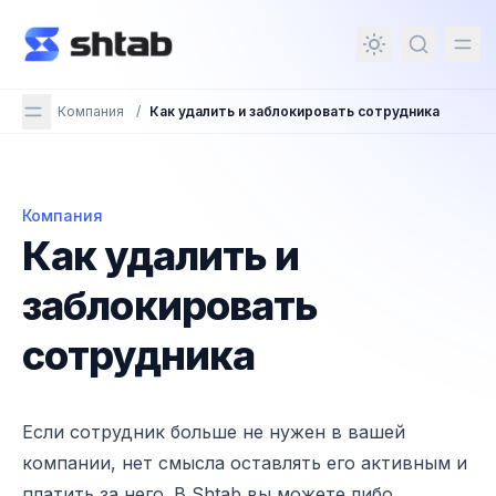
ному содержимому
Компания
/
Как удалить и заблокировать сотрудника
Компания
Как удалить и заблокировать сотрудника
Как удалить и
заблокировать
сотрудника
Если сотрудник больше не нужен в вашей
компании, нет смысла оставлять его активным и
платить за него. В Shtab вы можете либо