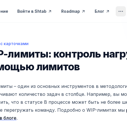
ение
Войти в Shtab
Roadmap
Блог
 с карточками
миты: контроль нагрузки с помощью лимитов
P-лимиты: контроль нагр
мощью лимитов
миты – один из основных инструментов в методологи
чивают количество задач в столбце. Например, вы м
ить, что в статусе В процессе может быть не более ш
е перегружать команду. Подробно о WIP-лимитах мы
 в блоге
.