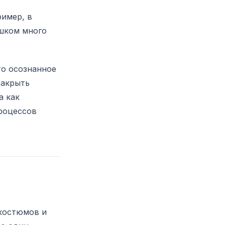
имер, в
ишком много
то осознанное
закрыть
а как
роцессов
 костюмов и