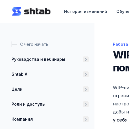
ному содержимому
История изменений
Обуч
С чего начать
Работа
WIP-ли
WI
Руководства и вебинары
по
Shtab AI
WIP-ли
Цели
ограни
настро
Роли и доступы
дабы н
Компания
у себя