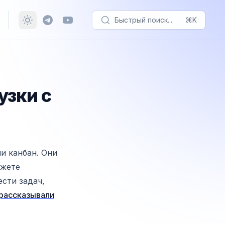
Быстрый поиск...
⌘K
узки с
и канбан. Они
ожете
ести задач,
рассказывали