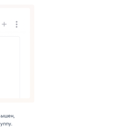
вышен,
уппу.