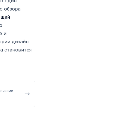
то один
о обзора
ющий
ю
е и
ории дизайн
а становится
точками