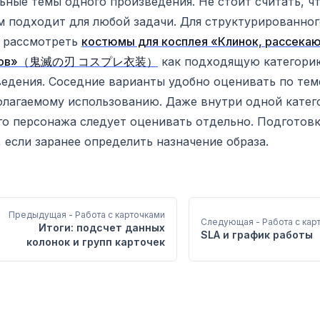
ьные темы одного произведения. Не стоит считать, ч
 подходит для любой задачи. Для структурированног
 рассмотреть
костюмы для косплея «Клинок, рассека
нов»（鬼滅の刃 コスプレ衣装）
как подходящую категори
едения. Соседние варианты удобно оценивать по тем
лагаемому использованию. Даже внутри одной катег
о персонажа следует оценивать отдельно. Подготовк
 если заранее определить назначение образа.
Предыдущая
- Работа с карточками
Следующая
- Работа с кар
Итоги: подсчет данных
SLA и график работы
колонок и групп карточек