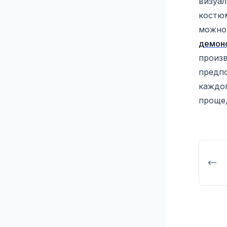
визуал
костюм
можно
демо
произв
предпо
каждог
проще,