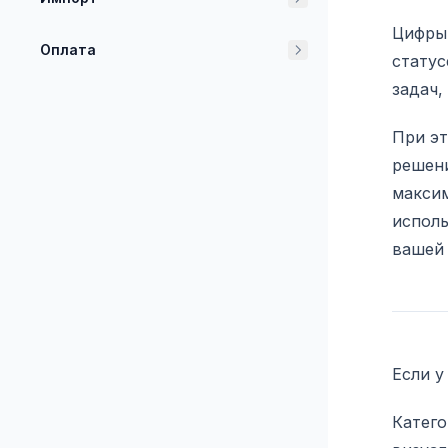
Цифры 
Оплата
статус
задач,
При эт
решени
максим
исполь
вашей
Если у
Катего