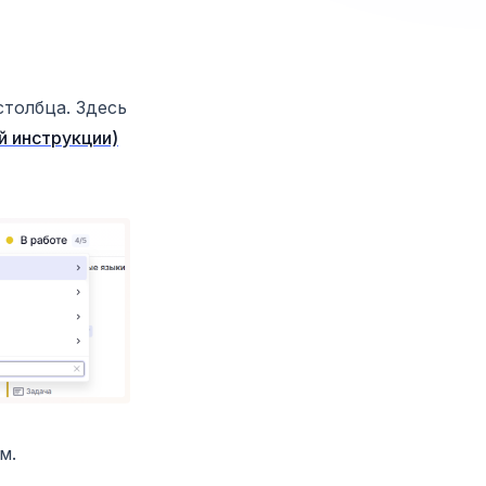
столбца. Здесь
й инструкции)
м.