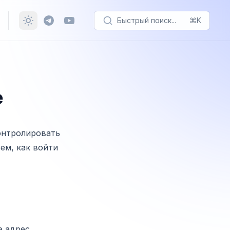
Быстрый поиск...
⌘K
е
онтролировать
ем, как войти
е адрес