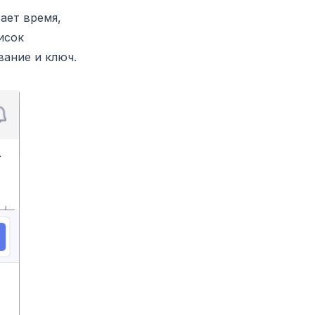
ает время,
исок
вание и ключ.