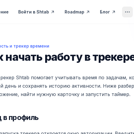
ение
Войти в Shtab
Roadmap
Блог
ость и трекер времени
чать работу в трекере
к начать работу в трекер
рекер Shtab помогает учитывать время по задачам, к
й день и сохранять историю активности. Ниже разбер
ожение, найти нужную карточку и запустить таймер.
 в профиль
запуска трекера откроется окно авторизации. Введит