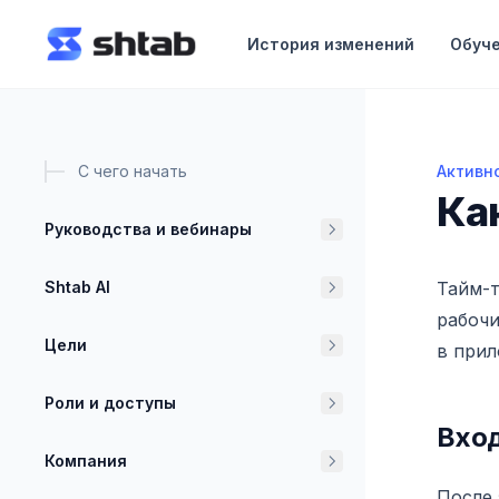
ному содержимому
История изменений
Обуч
С чего начать
Активн
Как на
Ка
Руководства и вебинары
Shtab AI
Тайм-т
рабочи
Цели
в прил
Роли и доступы
Вход
Компания
После 