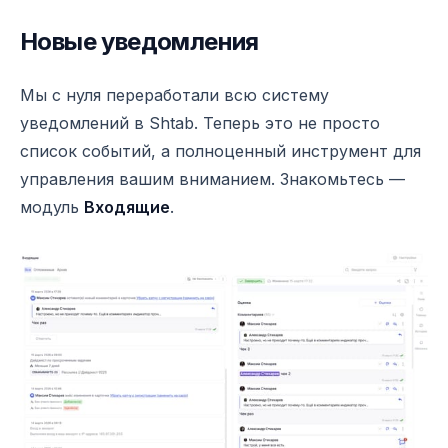
Новые уведомления
Shtab 2.6.0. Умные уведомления, CalDAV-синхрониз
Мы с нуля переработали всю систему
уведомлений в Shtab. Теперь это не просто
список событий, а полноценный инструмент для
управления вашим вниманием. Знакомьтесь —
модуль
Входящие
.