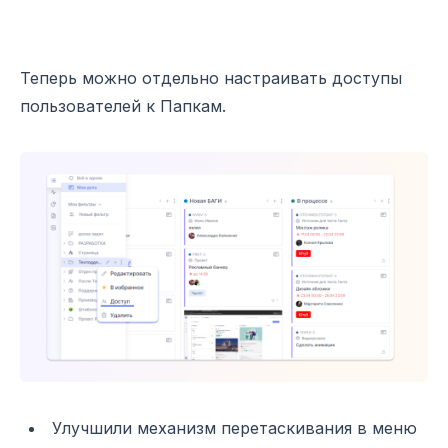
Доступы к Папкам и исправление ошибок. Что нового
Теперь можно отдельно настраивать доступы
пользователей к Папкам.
Улучшили механизм перетаскивания в меню