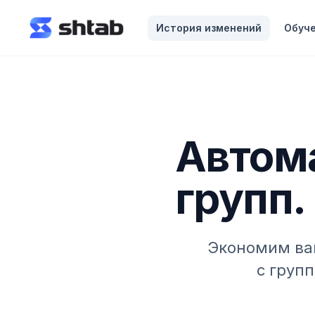
ному содержимому
История изменений
Обуч
Автом
групп. 
Экономим ва
с груп