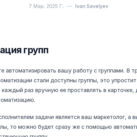
7 Мар. 2025 Г.
—
Ivan Savelyev
ация групп
учшение групп. Что нового в Shtab 1.12
е автоматизировать вашу работу с группами. В тр
томатизации стали доступны группы, это упростит
я каждый раз вручную ее проставлять в карточке,
томатизацию.
исполнителем задачи является ваш маркетолог, а в
лы, то можно будет сразу же с помощью автомат
ствующую группу.