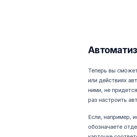
Автоматиз
Автоматизация и ул
Теперь вы сможет
или действиях ав
ними, не придетс
раз настроить ав
Если, например, 
обозначаете отде
карточке соответ