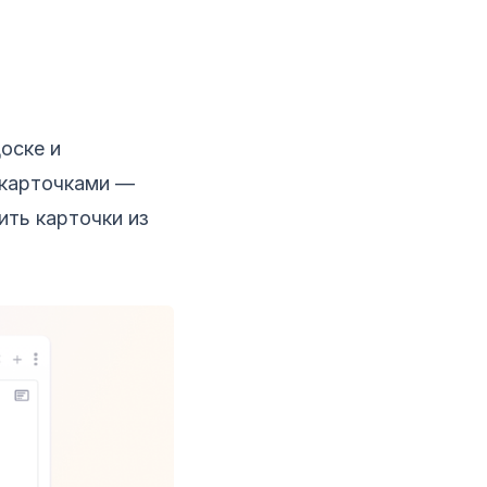
оске и
 карточками —
ть карточки из