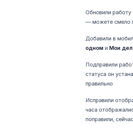
Обновили работу и
— можете смело п
Добавили в моби
одном
и
Мои дел
Подправили работ
статуса он устан
правильно
Исправили отобра
часа отображались
поправили, сейчас