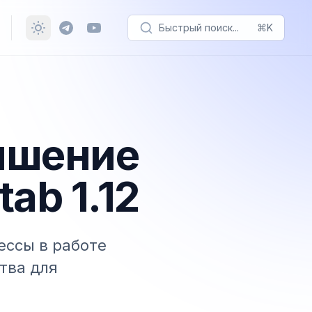
Быстрый поиск...
⌘K
чшение
tab 1.12
ссы в работе
тва для