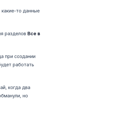
ь какие-то данные
ля разделов
Все в
да при создании
будет работать
ай, когда два
обманули, но